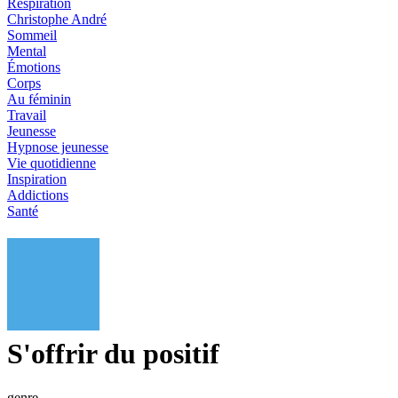
Respiration
Christophe André
Sommeil
Mental
Émotions
Corps
Au féminin
Travail
Jeunesse
Hypnose jeunesse
Vie quotidienne
Inspiration
Addictions
Santé
S'offrir du positif
genre