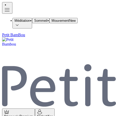
Méditation
Sommeil
Mouvement
New
Petit BamBou