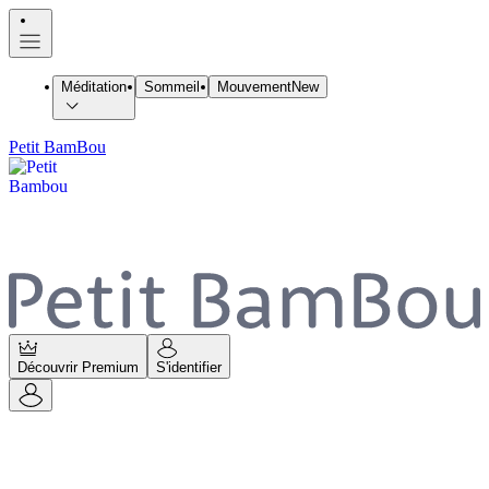
Méditation
Sommeil
Mouvement
New
Petit BamBou
Découvrir Premium
S'identifier