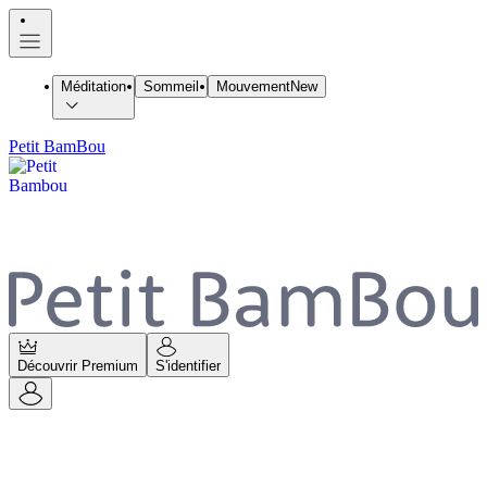
Méditation
Sommeil
Mouvement
New
Petit BamBou
Découvrir Premium
S'identifier