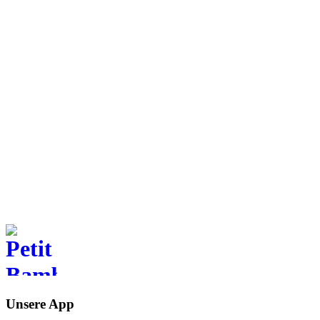
Anfangs habe ich mich gegen die Meditation gesträubt, aber diese
App ist originell und hat mir die Meditation auf sehr angenehme...
und erholsame Weise nähergebracht.
M.M.
Meditieren und atmen. Jederzeit und
überall.
Verfügbar auf deinem Smartphone
Lade die Petit BamBou-App herunter
Unsere App