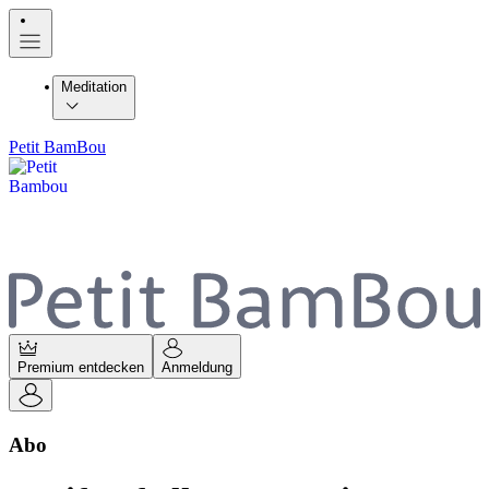
Meditation
Petit BamBou
Premium entdecken
Anmeldung
Abo