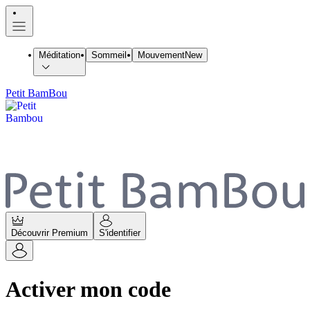
Méditation
Sommeil
Mouvement
New
Petit BamBou
Découvrir Premium
S'identifier
Activer mon code