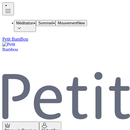
Méditation
Sommeil
Mouvement
New
Petit BamBou