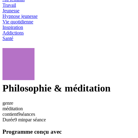
Travail
Jeunesse
Hypnose jeunesse
Vie quotidienne
Inspiration
Addictions
Santé
Philosophie & méditation
genre
méditation
contient
9
séances
Durée
9 min
par séance
Programme conçu avec