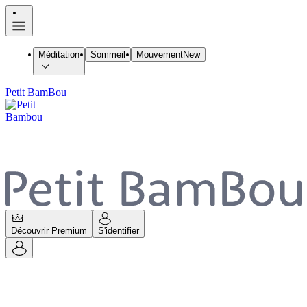
Méditation
Sommeil
Mouvement
New
Petit BamBou
Découvrir Premium
S'identifier