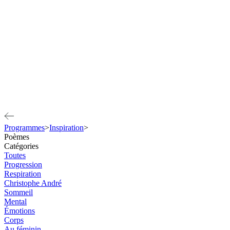
Programmes
>
Inspiration
>
Poèmes
Catégories
Toutes
Progression
Respiration
Christophe André
Sommeil
Mental
Émotions
Corps
Au féminin