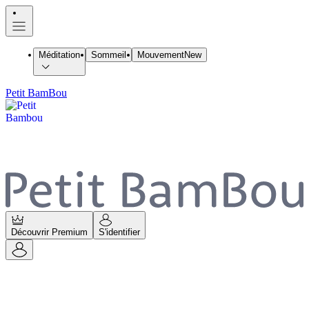
Méditation
Sommeil
Mouvement
New
Petit BamBou
Découvrir Premium
S'identifier