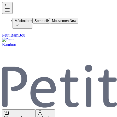
Méditation
Sommeil
Mouvement
New
Petit BamBou