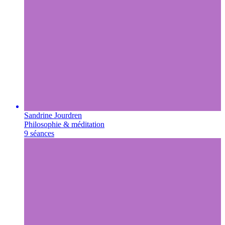
Sandrine Jourdren
Philosophie & méditation
9 séances