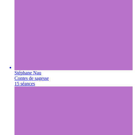
Stéphane Nau
Contes de sagesse
15 séances