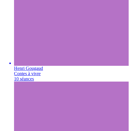
Henri Gougaud
Contes à vivre
10 séances