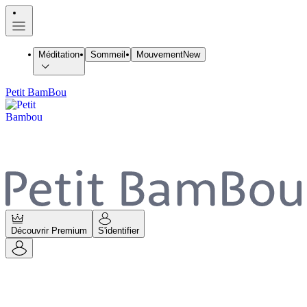
Méditation
Sommeil
Mouvement
New
Petit BamBou
Découvrir Premium
S'identifier