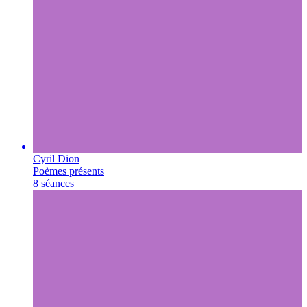
Cyril Dion
Poèmes présents
8 séances