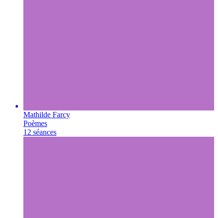
Mathilde Farcy
Poèmes
12 séances