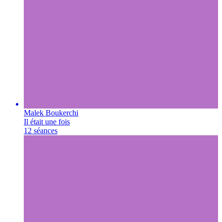
Malek Boukerchi
Il était une fois
12 séances