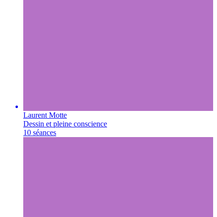
Laurent Motte
Dessin et pleine conscience
10 séances