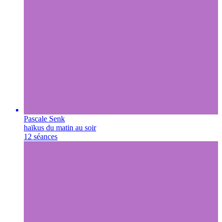
Pascale Senk
haïkus du matin au soir
12 séances