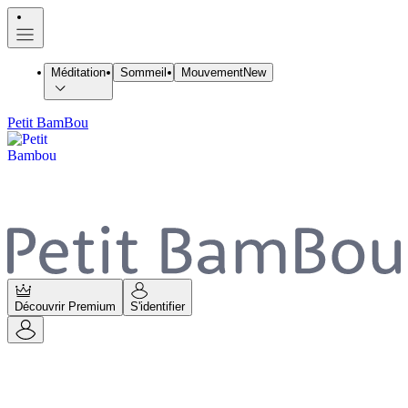
Méditation
Sommeil
Mouvement
New
Petit BamBou
Découvrir Premium
S'identifier