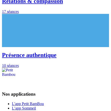
Relations & compassion
17 séances
Présence authentique
10 séances
Nos applications
L'app Petit BamBou
L’app Sommeil