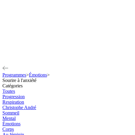
Programmes
>
Émotions
>
Sourire à l'anxiété
Catégories
Toutes
Progression
Respiration
Christophe André
Sommeil
Mental
Émotions
Corps
Au féminin