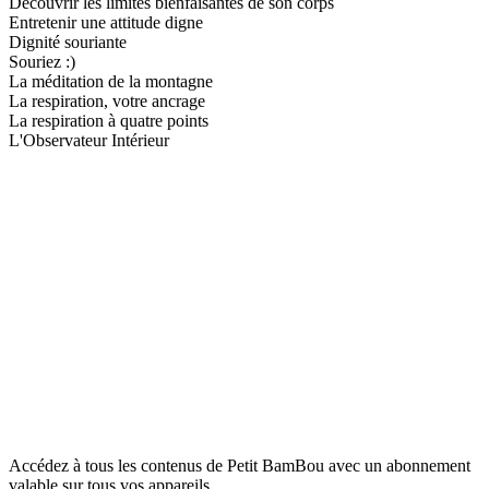
Découvrir les limites bienfaisantes de son corps
Entretenir une attitude digne
Dignité souriante
Souriez :)
La méditation de la montagne
La respiration, votre ancrage
La respiration à quatre points
L'Observateur Intérieur
Accédez à tous les contenus de Petit BamBou avec un abonnement
valable sur tous vos appareils.