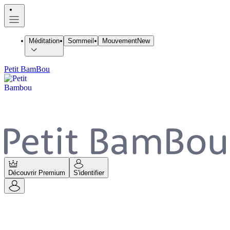
Méditation
Sommeil
Mouvement
New
Petit BamBou
Découvrir Premium
S'identifier