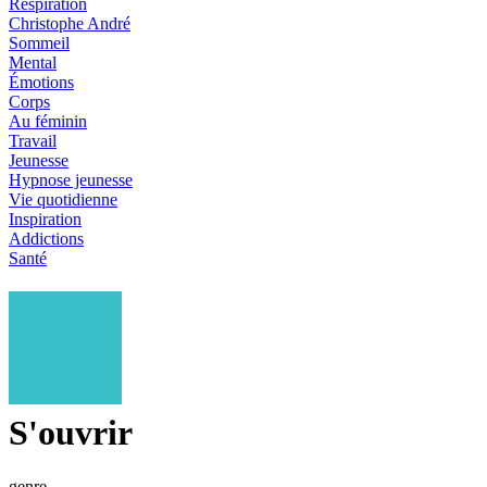
Respiration
Christophe André
Sommeil
Mental
Émotions
Corps
Au féminin
Travail
Jeunesse
Hypnose jeunesse
Vie quotidienne
Inspiration
Addictions
Santé
S'ouvrir
genre