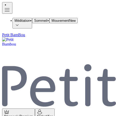
Méditation
Sommeil
Mouvement
New
Petit BamBou