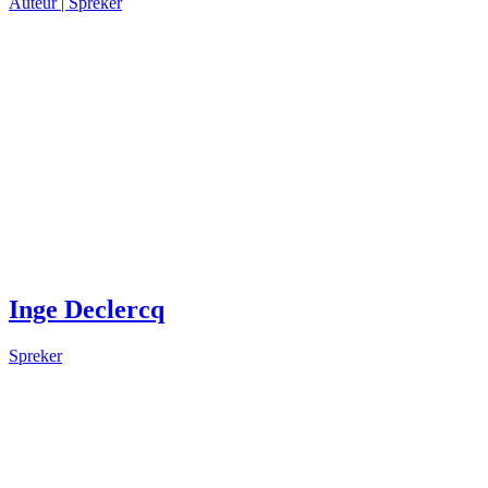
Auteur |
Spreker
Inge Declercq
Spreker