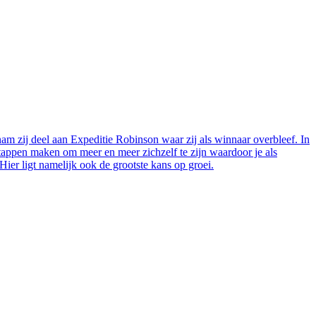
m zij deel aan Expeditie Robinson waar zij als winnaar overbleef. In
stappen maken om meer en meer zichzelf te zijn waardoor je als
ier ligt namelijk ook de grootste kans op groei.