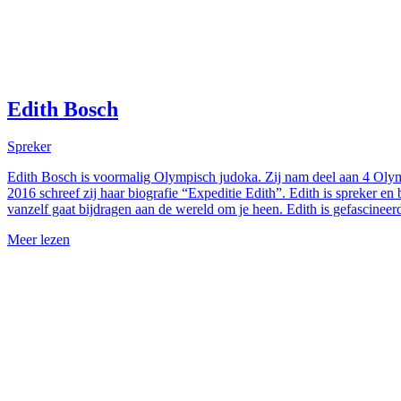
Edith Bosch
Spreker
Edith Bosch is voormalig Olympisch judoka. Zij nam deel aan 4 Olymp
2016 schreef zij haar biografie “Expeditie Edith”. Edith is spreker e
vanzelf gaat bijdragen aan de wereld om je heen. Edith is gefascineer
Meer lezen