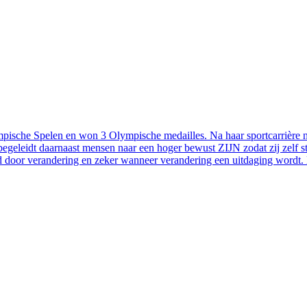
ische Spelen en won 3 Olympische medailles. Na haar sportcarrière na
n begeleidt daarnaast mensen naar een hoger bewust ZIJN zodat zij zelf 
d door verandering en zeker wanneer verandering een uitdaging wordt. H