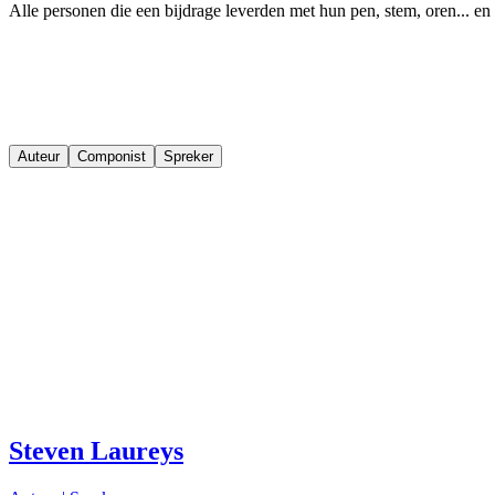
Alle personen die een bijdrage leverden met hun pen, stem, oren... en 
Auteur
Componist
Spreker
Steven Laureys