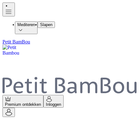
Mediteren
Slapen
Petit BamBou
Premium ontdekken
Inloggen