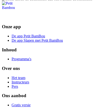
Onze app
De app Petit BamBou
De app Slapen met Petit BamBou
Inhoud
Programma's
Over ons
Het team
Instructeurs
Pers
Ons aanbod
Gratis versie