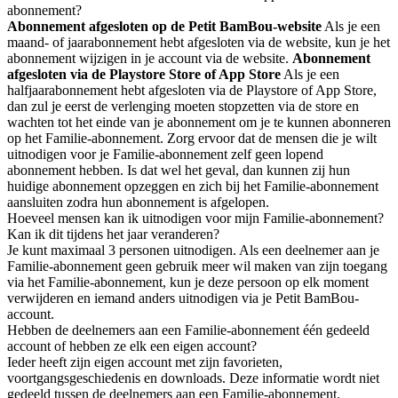
abonnement?
Abonnement afgesloten op de Petit BamBou-website
Als je een
maand- of jaarabonnement hebt afgesloten via de website, kun je het
abonnement wijzigen in je account via de website.
Abonnement
afgesloten via de Playstore Store of App Store
Als je een
halfjaarabonnement hebt afgesloten via de Playstore of App Store,
dan zul je eerst de verlenging moeten stopzetten via de store en
wachten tot het einde van je abonnement om je te kunnen abonneren
op het Familie-abonnement. Zorg ervoor dat de mensen die je wilt
uitnodigen voor je Familie-abonnement zelf geen lopend
abonnement hebben. Is dat wel het geval, dan kunnen zij hun
huidige abonnement opzeggen en zich bij het Familie-abonnement
aansluiten zodra hun abonnement is afgelopen.
Hoeveel mensen kan ik uitnodigen voor mijn Familie-abonnement?
Kan ik dit tijdens het jaar veranderen?
Je kunt maximaal 3 personen uitnodigen. Als een deelnemer aan je
Familie-abonnement geen gebruik meer wil maken van zijn toegang
via het Familie-abonnement, kun je deze persoon op elk moment
verwijderen en iemand anders uitnodigen via je Petit BamBou-
account.
Hebben de deelnemers aan een Familie-abonnement één gedeeld
account of hebben ze elk een eigen account?
Ieder heeft zijn eigen account met zijn favorieten,
voortgangsgeschiedenis en downloads. Deze informatie wordt niet
gedeeld tussen de deelnemers aan een Familie-abonnement.