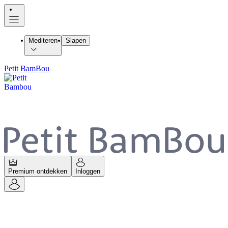
Mediteren
Slapen
Petit BamBou
Premium ontdekken
Inloggen