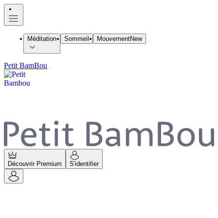
Méditation
Sommeil
Mouvement
New
Petit BamBou
Découvrir Premium
S'identifier