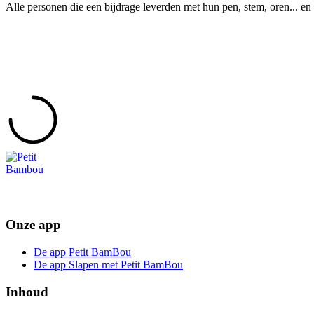
Alle personen die een bijdrage leverden met hun pen, stem, oren... en 
Onze app
De app Petit BamBou
De app Slapen met Petit BamBou
Inhoud