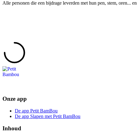
Alle personen die een bijdrage leverden met hun pen, stem, oren... en 
Onze app
De app Petit BamBou
De app Slapen met Petit BamBou
Inhoud