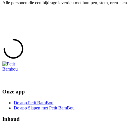
Alle personen die een bijdrage leverden met hun pen, stem, oren... en 
Onze app
De app Petit BamBou
De app Slapen met Petit BamBou
Inhoud