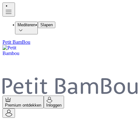
Mediteren
Slapen
Petit BamBou
Premium ontdekken
Inloggen