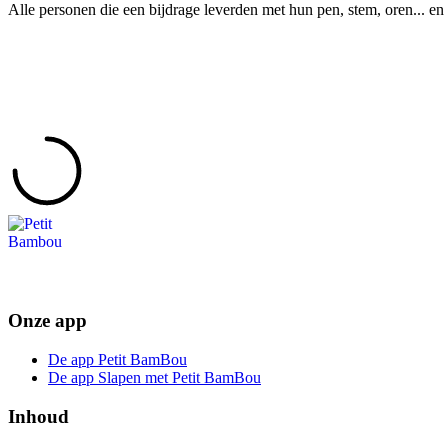
Alle personen die een bijdrage leverden met hun pen, stem, oren... en 
Onze app
De app Petit BamBou
De app Slapen met Petit BamBou
Inhoud