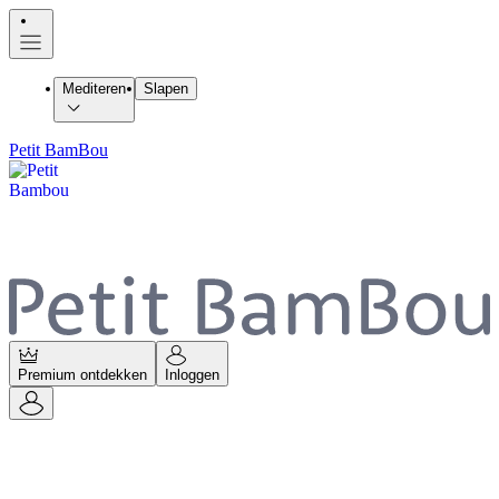
Mediteren
Slapen
Petit BamBou
Premium ontdekken
Inloggen