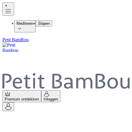
Mediteren
Slapen
Petit BamBou
Premium ontdekken
Inloggen