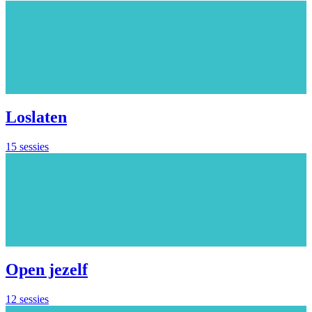
Loslaten
15 sessies
Open jezelf
12 sessies