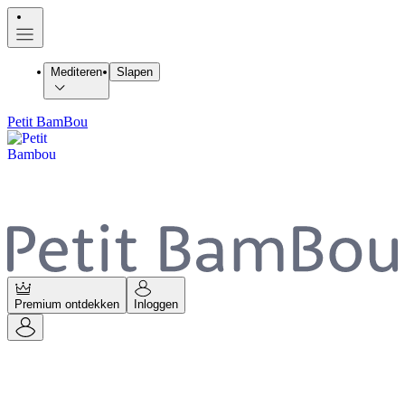
Mediteren
Slapen
Petit BamBou
Premium ontdekken
Inloggen