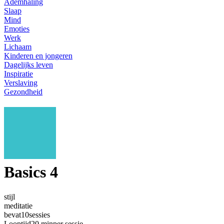
Ademhaling
Slaap
Mind
Emoties
Werk
Lichaam
Kinderen en jongeren
Dagelijks leven
Inspiratie
Verslaving
Gezondheid
Basics 4
stijl
meditatie
bevat
10
sessies
Looptijd
20 min
per sessie