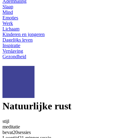
Ademhaling
Slaap
Mind
Emoties
Werk
Lichaam
Kinderen en jongeren
Dagelijks leven
Inspiratie
Verslaving
Gezondheid
Natuurlijke rust
stijl
meditatie
bevat
20
sessies
Looptijd
21 min
per sessie