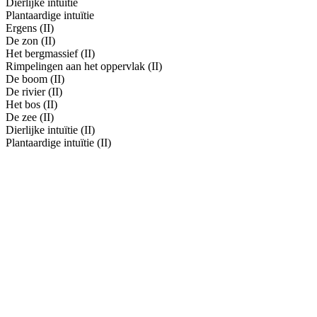
Dierlijke intuïtie
Plantaardige intuïtie
Ergens (II)
De zon (II)
Het bergmassief (II)
Rimpelingen aan het oppervlak (II)
De boom (II)
De rivier (II)
Het bos (II)
De zee (II)
Dierlijke intuïtie (II)
Plantaardige intuïtie (II)