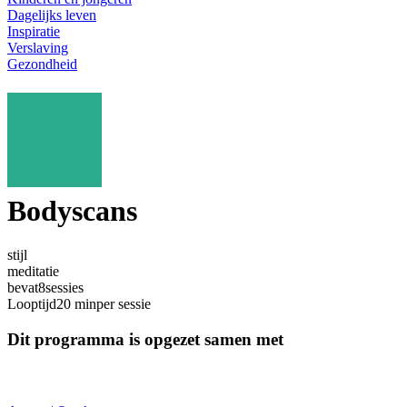
Dagelijks leven
Inspiratie
Verslaving
Gezondheid
Bodyscans
stijl
meditatie
bevat
8
sessies
Looptijd
20 min
per sessie
Dit programma is opgezet samen met