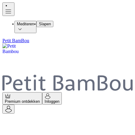
Mediteren
Slapen
Petit BamBou
Premium ontdekken
Inloggen