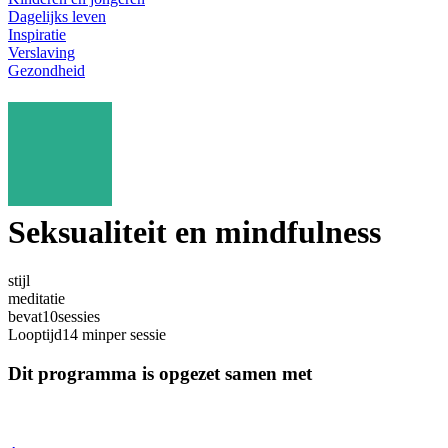
Dagelijks leven
Inspiratie
Verslaving
Gezondheid
Seksualiteit en mindfulness
stijl
meditatie
bevat
10
sessies
Looptijd
14 min
per sessie
Dit programma is opgezet samen met