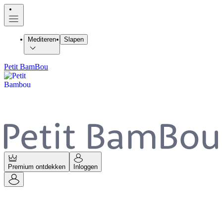
Mediteren
Slapen
Petit BamBou
Premium ontdekken
Inloggen