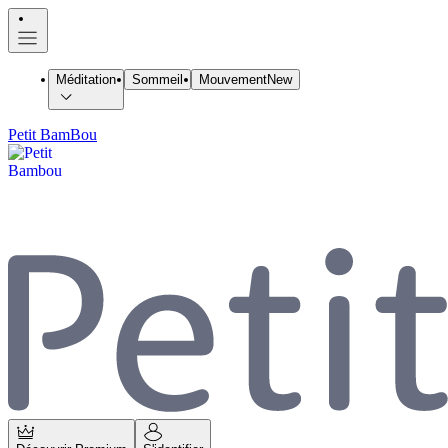
Méditation
Sommeil
Mouvement
New
Petit BamBou