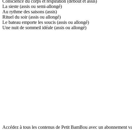
Conscience du corps et respiration (debout et assis)
La sieste (assis ou semi-allongé)
Au rythme des saisons (assis)
Rituel du soir (assis ou allongé)
Le bateau emporte les soucis (assis ou allongé)
Une nuit de sommeil idéale (assis ou allongé)
Accédez à tous les contenus de Petit BamBou avec un abonnement vala