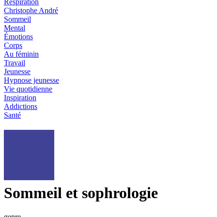
Respiration
Christophe André
Sommeil
Mental
Émotions
Corps
Au féminin
Travail
Jeunesse
Hypnose jeunesse
Vie quotidienne
Inspiration
Addictions
Santé
Sommeil et sophrologie
genre