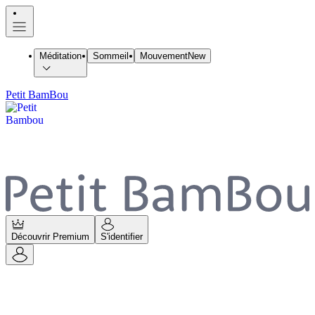
Méditation
Sommeil
Mouvement
New
Petit BamBou
Découvrir Premium
S'identifier