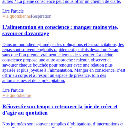
autres ? La pleine conscience peut nous offrir un chemin de clarté.
Lire l'article
Vie quotidienne
Respiration
L’alimentation en conscience : manger moins vite,
savourer davantage
Dans un quotidien rythmé par les obligations et les sollicitations, les
repas sont souvent engloutis rapidement, parfois devant un écran,
sans que l’on prenne vraiment le temps de savourer. La pleine
conscience propose une autre approche : ralentir, observer et
savourer chaque bouchée pour renouer avec une relation plus
apaisée et plus joyeuse à l’alimentation. Manger en conscience, c’est
offrir au corps et à l’esprit un espace de présence, loin des
automatismes et de la précipitation.
Lire l'article
Vie quotidienne
Réinvestir son temps : retrouver la joie de créer et
d’agir au quotidien
Nos journées sont souvent remplies d’obligations, d’interruptions et