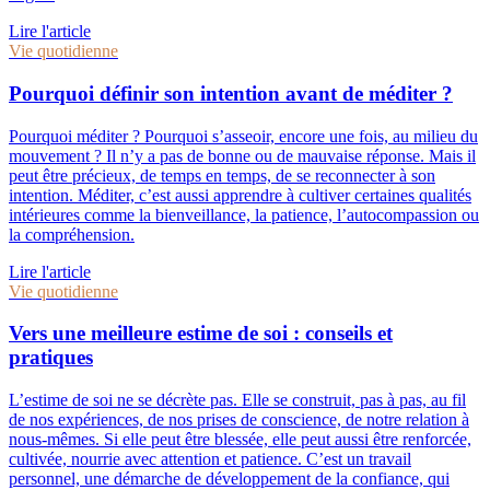
Lire l'article
Vie quotidienne
Pourquoi définir son intention avant de méditer ?
Pourquoi méditer ? Pourquoi s’asseoir, encore une fois, au milieu du
mouvement ? Il n’y a pas de bonne ou de mauvaise réponse. Mais il
peut être précieux, de temps en temps, de se reconnecter à son
intention. Méditer, c’est aussi apprendre à cultiver certaines qualités
intérieures comme la bienveillance, la patience, l’autocompassion ou
la compréhension.
Lire l'article
Vie quotidienne
Vers une meilleure estime de soi : conseils et
pratiques
L’estime de soi ne se décrète pas. Elle se construit, pas à pas, au fil
de nos expériences, de nos prises de conscience, de notre relation à
nous-mêmes. Si elle peut être blessée, elle peut aussi être renforcée,
cultivée, nourrie avec attention et patience. C’est un travail
personnel, une démarche de développement de la confiance, qui