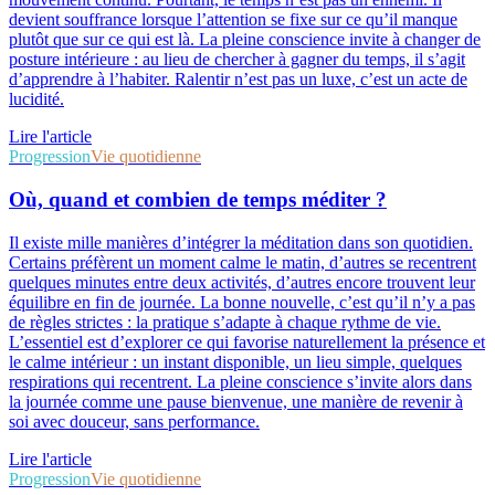
devient souffrance lorsque l’attention se fixe sur ce qu’il manque
plutôt que sur ce qui est là. La pleine conscience invite à changer de
posture intérieure : au lieu de chercher à gagner du temps, il s’agit
d’apprendre à l’habiter. Ralentir n’est pas un luxe, c’est un acte de
lucidité.
Lire l'article
Progression
Vie quotidienne
Où, quand et combien de temps méditer ?
Il existe mille manières d’intégrer la méditation dans son quotidien.
Certains préfèrent un moment calme le matin, d’autres se recentrent
quelques minutes entre deux activités, d’autres encore trouvent leur
équilibre en fin de journée. La bonne nouvelle, c’est qu’il n’y a pas
de règles strictes : la pratique s’adapte à chaque rythme de vie.
L’essentiel est d’explorer ce qui favorise naturellement la présence et
le calme intérieur : un instant disponible, un lieu simple, quelques
respirations qui recentrent. La pleine conscience s’invite alors dans
la journée comme une pause bienvenue, une manière de revenir à
soi avec douceur, sans performance.
Lire l'article
Progression
Vie quotidienne