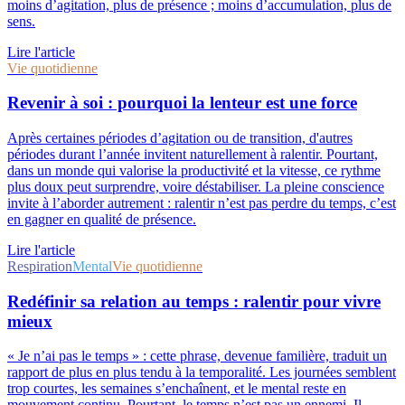
moins d’agitation, plus de présence ; moins d’accumulation, plus de
sens.
Lire l'article
Vie quotidienne
Revenir à soi : pourquoi la lenteur est une force
Après certaines périodes d’agitation ou de transition, d'autres
périodes durant l’année invitent naturellement à ralentir. Pourtant,
dans un monde qui valorise la productivité et la vitesse, ce rythme
plus doux peut surprendre, voire déstabiliser. La pleine conscience
invite à l’aborder autrement : ralentir n’est pas perdre du temps, c’est
en gagner en qualité de présence.
Lire l'article
Respiration
Mental
Vie quotidienne
Redéfinir sa relation au temps : ralentir pour vivre
mieux
« Je n’ai pas le temps » : cette phrase, devenue familière, traduit un
rapport de plus en plus tendu à la temporalité. Les journées semblent
trop courtes, les semaines s’enchaînent, et le mental reste en
mouvement continu. Pourtant, le temps n’est pas un ennemi. Il