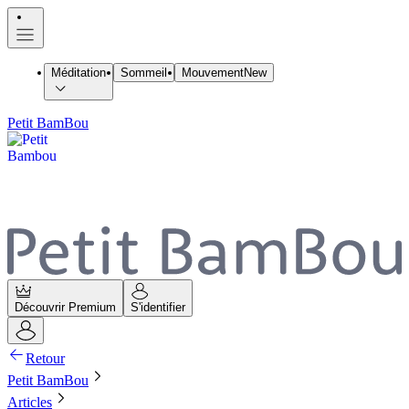
Méditation
Sommeil
Mouvement
New
Petit BamBou
Découvrir Premium
S'identifier
Retour
Petit BamBou
Articles