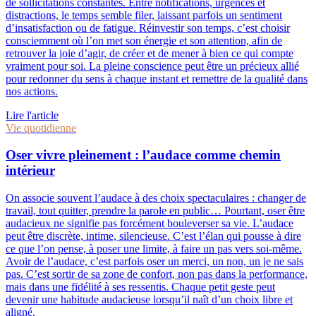
de sollicitations constantes. Entre notifications, urgences et
distractions, le temps semble filer, laissant parfois un sentiment
d’insatisfaction ou de fatigue. Réinvestir son temps, c’est choisir
consciemment où l’on met son énergie et son attention, afin de
retrouver la joie d’agir, de créer et de mener à bien ce qui compte
vraiment pour soi. La pleine conscience peut être un précieux allié
pour redonner du sens à chaque instant et remettre de la qualité dans
nos actions.
Lire l'article
Vie quotidienne
Oser vivre pleinement : l’audace comme chemin
intérieur
On associe souvent l’audace à des choix spectaculaires : changer de
travail, tout quitter, prendre la parole en public… Pourtant, oser être
audacieux ne signifie pas forcément bouleverser sa vie. L’audace
peut être discrète, intime, silencieuse. C’est l’élan qui pousse à dire
ce que l’on pense, à poser une limite, à faire un pas vers soi-même.
Avoir de l’audace, c’est parfois oser un merci, un non, un je ne sais
pas. C’est sortir de sa zone de confort, non pas dans la performance,
mais dans une fidélité à ses ressentis. Chaque petit geste peut
devenir une habitude audacieuse lorsqu’il naît d’un choix libre et
aligné.