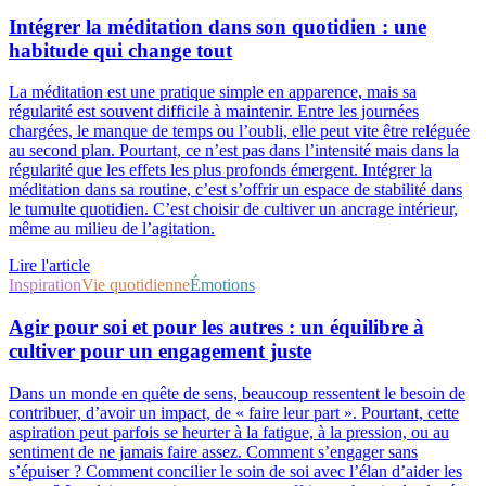
Intégrer la méditation dans son quotidien : une
habitude qui change tout
La méditation est une pratique simple en apparence, mais sa
régularité est souvent difficile à maintenir. Entre les journées
chargées, le manque de temps ou l’oubli, elle peut vite être reléguée
au second plan. Pourtant, ce n’est pas dans l’intensité mais dans la
régularité que les effets les plus profonds émergent. Intégrer la
méditation dans sa routine, c’est s’offrir un espace de stabilité dans
le tumulte quotidien. C’est choisir de cultiver un ancrage intérieur,
même au milieu de l’agitation.
Lire l'article
Inspiration
Vie quotidienne
Émotions
Agir pour soi et pour les autres : un équilibre à
cultiver pour un engagement juste
Dans un monde en quête de sens, beaucoup ressentent le besoin de
contribuer, d’avoir un impact, de « faire leur part ». Pourtant, cette
aspiration peut parfois se heurter à la fatigue, à la pression, ou au
sentiment de ne jamais faire assez. Comment s’engager sans
s’épuiser ? Comment concilier le soin de soi avec l’élan d’aider les