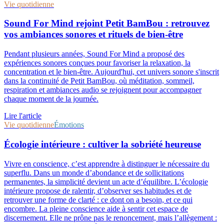
Vie quotidienne
Sound For Mind rejoint Petit BamBou : retrouvez
vos ambiances sonores et rituels de bien-être
Pendant plusieurs années, Sound For Mind a proposé des
expériences sonores conçues pour favoriser la relaxation, la
concentration et le bien-être. Aujourd'hui, cet univers sonore s'inscrit
dans la continuité de Petit BamBou, où méditation, sommeil,
respiration et ambiances audio se rejoignent pour accompagner
chaque moment de la journée.
Lire l'article
Vie quotidienne
Émotions
Écologie intérieure : cultiver la sobriété heureuse
Vivre en conscience, c’est apprendre à distinguer le nécessaire du
superflu. Dans un monde d’abondance et de sollicitations
permanentes, la simplicité devient un acte d’équilibre. L’écologie
intérieure propose de ralentir, d’observer ses habitudes et de
retrouver une forme de clarté : ce dont on a besoin, et ce qui
encombre. La pleine conscience aide à sentir cet espace de
discernement. Elle ne prône pas le renoncement, mais l’allègement :