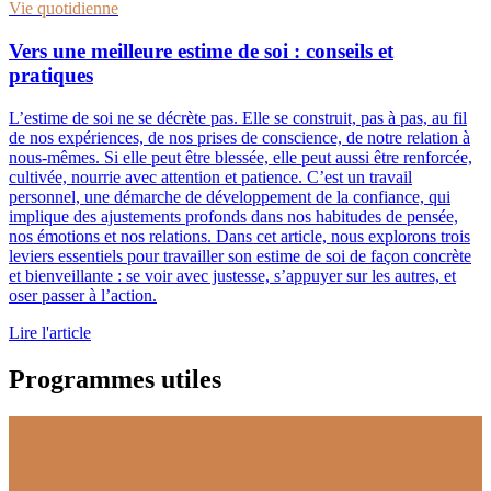
Vie quotidienne
Vers une meilleure estime de soi : conseils et
pratiques
L’estime de soi ne se décrète pas. Elle se construit, pas à pas, au fil
de nos expériences, de nos prises de conscience, de notre relation à
nous-mêmes. Si elle peut être blessée, elle peut aussi être renforcée,
cultivée, nourrie avec attention et patience. C’est un travail
personnel, une démarche de développement de la confiance, qui
implique des ajustements profonds dans nos habitudes de pensée,
nos émotions et nos relations. Dans cet article, nous explorons trois
leviers essentiels pour travailler son estime de soi de façon concrète
et bienveillante : se voir avec justesse, s’appuyer sur les autres, et
oser passer à l’action.
Lire l'article
Programmes utiles