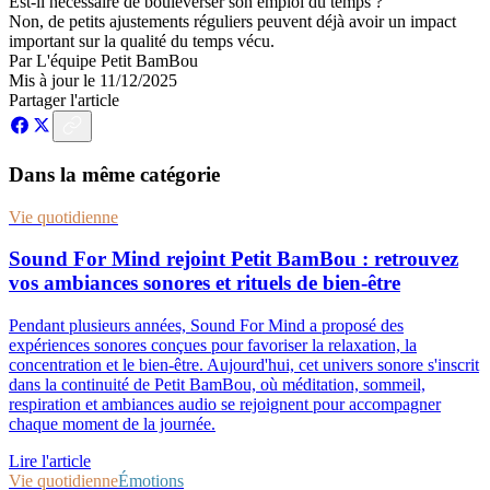
Est-il nécessaire de bouleverser son emploi du temps ?
Non, de petits ajustements réguliers peuvent déjà avoir un impact
important sur la qualité du temps vécu.
Par
L'équipe Petit BamBou
Mis à jour le
11/12/2025
Partager l'article
Dans la même catégorie
Vie quotidienne
Sound For Mind rejoint Petit BamBou : retrouvez
vos ambiances sonores et rituels de bien-être
Pendant plusieurs années, Sound For Mind a proposé des
expériences sonores conçues pour favoriser la relaxation, la
concentration et le bien-être. Aujourd'hui, cet univers sonore s'inscrit
dans la continuité de Petit BamBou, où méditation, sommeil,
respiration et ambiances audio se rejoignent pour accompagner
chaque moment de la journée.
Lire l'article
Vie quotidienne
Émotions