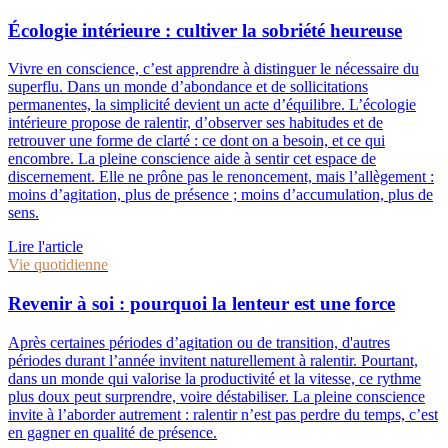
Écologie intérieure : cultiver la sobriété heureuse
Vivre en conscience, c’est apprendre à distinguer le nécessaire du
superflu. Dans un monde d’abondance et de sollicitations
permanentes, la simplicité devient un acte d’équilibre. L’écologie
intérieure propose de ralentir, d’observer ses habitudes et de
retrouver une forme de clarté : ce dont on a besoin, et ce qui
encombre. La pleine conscience aide à sentir cet espace de
discernement. Elle ne prône pas le renoncement, mais l’allègement :
moins d’agitation, plus de présence ; moins d’accumulation, plus de
sens.
Lire l'article
Vie quotidienne
Revenir à soi : pourquoi la lenteur est une force
Après certaines périodes d’agitation ou de transition, d'autres
périodes durant l’année invitent naturellement à ralentir. Pourtant,
dans un monde qui valorise la productivité et la vitesse, ce rythme
plus doux peut surprendre, voire déstabiliser. La pleine conscience
invite à l’aborder autrement : ralentir n’est pas perdre du temps, c’est
en gagner en qualité de présence.