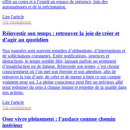
offrir au corps et à l’esprit un espace de présence, loin des
automatismes et de la précipitation.
Lire l'article
Vie quotidienne
Réinvestir son temps : retrouver la joie de créer et
d’agir au quotidien
Nos journées sont souvent remplies d’obligations, d’interruptions et
de sollicitations constantes. Entre notifications, urgences et
distractions, le temps semble filer, laissant parfois un sentiment
d’insatisfaction ou de fatigue. Réinvestir son temps, c’est choisir
consciemment où l’on met son énergie et son attention, afin de
retrouver la joie d’agir, de créer et de mener à bien ce qui compte
vraiment pour soi. La pleine conscience peut être un précieux allié
pour redonner du sens à chaque instant et remettre de la qualité dans
nos actions.
Lire l'article
Vie quotidienne
Oser vivre pleinement : l’audace comme chemin
intérieur