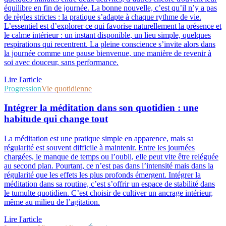
équilibre en fin de journée. La bonne nouvelle, c’est qu’il n’y a pas
de règles strictes : la pratique s’adapte à chaque rythme de vie.
L’essentiel est d’explorer ce qui favorise naturellement la présence et
le calme intérieur : un instant disponible, un lieu simple, quelques
respirations qui recentrent. La pleine conscience s’invite alors dans
la journée comme une pause bienvenue, une manière de revenir à
soi avec douceur, sans performance.
Lire l'article
Progression
Vie quotidienne
Intégrer la méditation dans son quotidien : une
habitude qui change tout
La méditation est une pratique simple en apparence, mais sa
régularité est souvent difficile à maintenir. Entre les journées
chargées, le manque de temps ou l’oubli, elle peut vite être reléguée
au second plan. Pourtant, ce n’est pas dans l’intensité mais dans la
régularité que les effets les plus profonds émergent. Intégrer la
méditation dans sa routine, c’est s’offrir un espace de stabilité dans
le tumulte quotidien. C’est choisir de cultiver un ancrage intérieur,
même au milieu de l’agitation.
Lire l'article