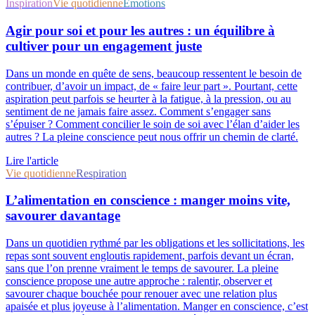
Inspiration
Vie quotidienne
Émotions
Agir pour soi et pour les autres : un équilibre à
cultiver pour un engagement juste
Dans un monde en quête de sens, beaucoup ressentent le besoin de
contribuer, d’avoir un impact, de « faire leur part ». Pourtant, cette
aspiration peut parfois se heurter à la fatigue, à la pression, ou au
sentiment de ne jamais faire assez. Comment s’engager sans
s’épuiser ? Comment concilier le soin de soi avec l’élan d’aider les
autres ? La pleine conscience peut nous offrir un chemin de clarté.
Lire l'article
Vie quotidienne
Respiration
L’alimentation en conscience : manger moins vite,
savourer davantage
Dans un quotidien rythmé par les obligations et les sollicitations, les
repas sont souvent engloutis rapidement, parfois devant un écran,
sans que l’on prenne vraiment le temps de savourer. La pleine
conscience propose une autre approche : ralentir, observer et
savourer chaque bouchée pour renouer avec une relation plus
apaisée et plus joyeuse à l’alimentation. Manger en conscience, c’est