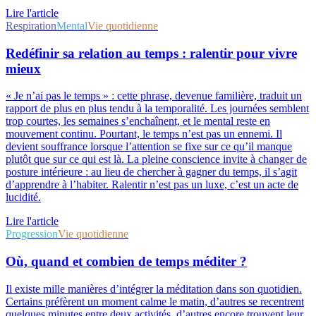
Lire l'article
Respiration
Mental
Vie quotidienne
Redéfinir sa relation au temps : ralentir pour vivre
mieux
« Je n’ai pas le temps » : cette phrase, devenue familière, traduit un
rapport de plus en plus tendu à la temporalité. Les journées semblent
trop courtes, les semaines s’enchaînent, et le mental reste en
mouvement continu. Pourtant, le temps n’est pas un ennemi. Il
devient souffrance lorsque l’attention se fixe sur ce qu’il manque
plutôt que sur ce qui est là. La pleine conscience invite à changer de
posture intérieure : au lieu de chercher à gagner du temps, il s’agit
d’apprendre à l’habiter. Ralentir n’est pas un luxe, c’est un acte de
lucidité.
Lire l'article
Progression
Vie quotidienne
Où, quand et combien de temps méditer ?
Il existe mille manières d’intégrer la méditation dans son quotidien.
Certains préfèrent un moment calme le matin, d’autres se recentrent
quelques minutes entre deux activités, d’autres encore trouvent leur