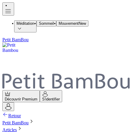
Méditation
Sommeil
Mouvement
New
Petit BamBou
Découvrir Premium
S'identifier
Retour
Petit BamBou
Articles