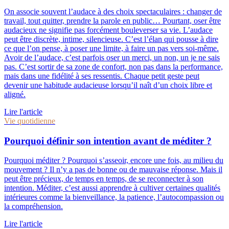
On associe souvent l’audace à des choix spectaculaires : changer de
travail, tout quitter, prendre la parole en public… Pourtant, oser être
audacieux ne signifie pas forcément bouleverser sa vie. L’audace
peut être discrète, intime, silencieuse. C’est l’élan qui pousse à dire
ce que l’on pense, à poser une limite, à faire un pas vers soi-même.
Avoir de l’audace, c’est parfois oser un merci, un non, un je ne sais
pas. C’est sortir de sa zone de confort, non pas dans la performance,
mais dans une fidélité à ses ressentis. Chaque petit geste peut
devenir une habitude audacieuse lorsqu’il naît d’un choix libre et
aligné.
Lire l'article
Vie quotidienne
Pourquoi définir son intention avant de méditer ?
Pourquoi méditer ? Pourquoi s’asseoir, encore une fois, au milieu du
mouvement ? Il n’y a pas de bonne ou de mauvaise réponse. Mais il
peut être précieux, de temps en temps, de se reconnecter à son
intention. Méditer, c’est aussi apprendre à cultiver certaines qualités
intérieures comme la bienveillance, la patience, l’autocompassion ou
la compréhension.
Lire l'article