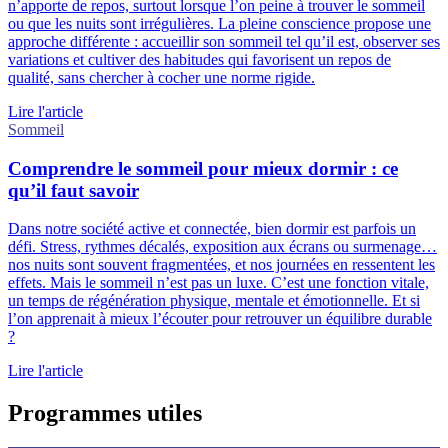
n’apporte de repos, surtout lorsque l’on peine à trouver le sommeil
ou que les nuits sont irrégulières. La pleine conscience propose une
approche différente : accueillir son sommeil tel qu’il est, observer ses
variations et cultiver des habitudes qui favorisent un repos de
qualité, sans chercher à cocher une norme rigide.
Lire l'article
Sommeil
Comprendre le sommeil pour mieux dormir : ce
qu’il faut savoir
Dans notre société active et connectée, bien dormir est parfois un
défi. Stress, rythmes décalés, exposition aux écrans ou surmenage…
nos nuits sont souvent fragmentées, et nos journées en ressentent les
effets. Mais le sommeil n’est pas un luxe. C’est une fonction vitale,
un temps de régénération physique, mentale et émotionnelle. Et si
l’on apprenait à mieux l’écouter pour retrouver un équilibre durable
?
Lire l'article
Programmes utiles