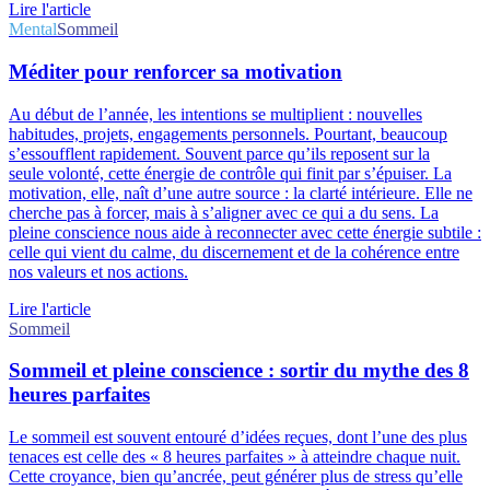
Lire l'article
Mental
Sommeil
Méditer pour renforcer sa motivation
Au début de l’année, les intentions se multiplient : nouvelles
habitudes, projets, engagements personnels. Pourtant, beaucoup
s’essoufflent rapidement. Souvent parce qu’ils reposent sur la
seule volonté, cette énergie de contrôle qui finit par s’épuiser. La
motivation, elle, naît d’une autre source : la clarté intérieure. Elle ne
cherche pas à forcer, mais à s’aligner avec ce qui a du sens. La
pleine conscience nous aide à reconnecter avec cette énergie subtile :
celle qui vient du calme, du discernement et de la cohérence entre
nos valeurs et nos actions.
Lire l'article
Sommeil
Sommeil et pleine conscience : sortir du mythe des 8
heures parfaites
Le sommeil est souvent entouré d’idées reçues, dont l’une des plus
tenaces est celle des « 8 heures parfaites » à atteindre chaque nuit.
Cette croyance, bien qu’ancrée, peut générer plus de stress qu’elle