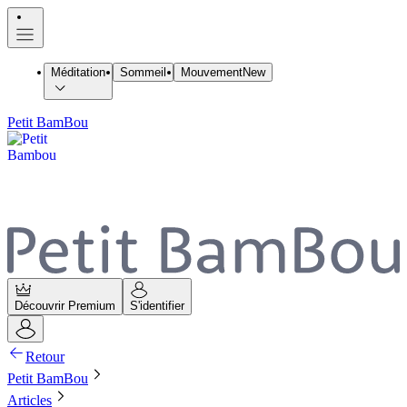
Méditation
Sommeil
Mouvement
New
Petit BamBou
Découvrir Premium
S'identifier
Retour
Petit BamBou
Articles