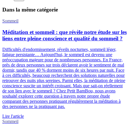
Dans la même catégorie
Sommeil
Méditation et sommeil : que révèle notre étude sur les
liens entre pleine conscience et qualité du sommeil ?
Difficultés d'endormissement, réveils nocturnes, sommeil léger,
fatigue persistante… Aujourd'hui, le sommeil est devenu une
préoccupation majeure pour de nombreuses personnes. En France,
près de deux personnes sur trois déclarent avoir le sentiment de mal
dormir, tandis que 40 % dorment moins de six heures par nuit. Face
à ces difficultés, beaucoup recherchent des solutions naturelles pour
retrouver des nuits plus sereines. Parmi elles, la méditation de pleine
conscience suscite un intérêt croissant. Mais que sait-on réellement
de son lien avec le sommeil ? Chez Petit BamBou, nous avons
souhaité explorer cette question à travers notre propre étude
comparant des personnes pratiquant régulièrement la méditation à
des personnes ne la pratiquant pas.
Lire l'article
Sommeil