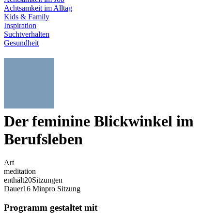
Achtsamkeit im Alltag
Kids & Family
Inspiration
Suchtverhalten
Gesundheit
Der feminine Blickwinkel im
Berufsleben
Art
meditation
enthält
20
Sitzungen
Dauer
16 Min
pro Sitzung
Programm gestaltet mit