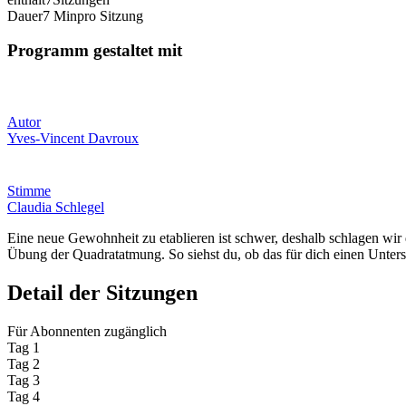
Dauer
7 Min
pro Sitzung
Programm gestaltet mit
Autor
Yves-Vincent Davroux
Stimme
Claudia Schlegel
Eine neue Gewohnheit zu etablieren ist schwer, deshalb schlagen wir 
Übung der Quadratatmung. So siehst du, ob das für dich einen Untersc
Detail der Sitzungen
Für Abonnenten zugänglich
Tag 1
Tag 2
Tag 3
Tag 4