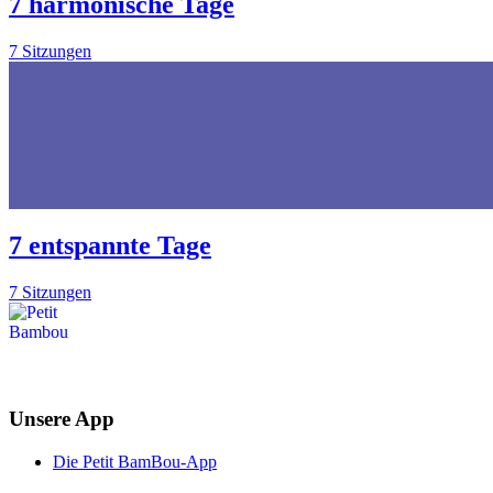
7 harmonische Tage
7 Sitzungen
7 entspannte Tage
7 Sitzungen
Unsere App
Die Petit BamBou-App