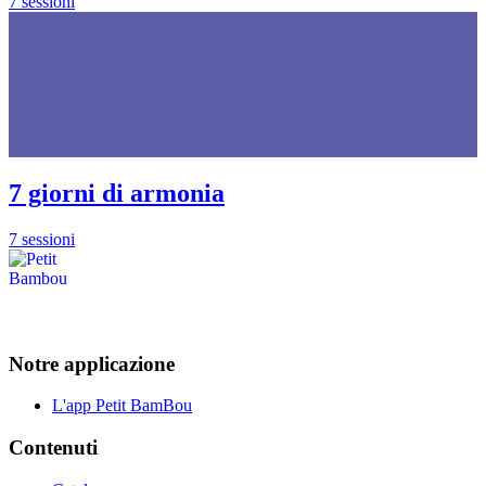
7 sessioni
7 giorni di armonia
7 sessioni
Notre applicazione
L'app Petit BamBou
Contenuti