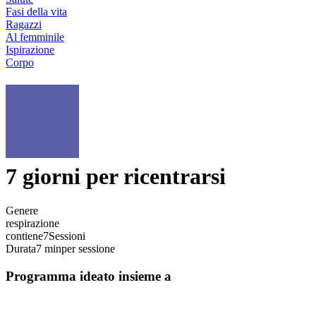
Fasi della vita
Ragazzi
Al femminile
Ispirazione
Corpo
7 giorni per ricentrarsi
Genere
respirazione
contiene
7
Sessioni
Durata
7 min
per sessione
Programma ideato insieme a