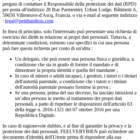
pregato di contattare il Responsabile della protezione dei dati (RPD)
per posta all'indirizzo 28 Rue Parmentier, Urban Lodge, Bâtiment A,
59650 Villeneuve-d'Ascq, Francia, o via e-mail al seguente indirizzo
:
legal@petitbambou.com
.
In linea di principio, solo l'interessato può presentare una richiesta di
esercizio dei diritti in relazione ai propri dati personali. Tuttavia, a
determinate condizioni, esistono casi specifici in cui una persona
può fare questa richiesta per conto di un'altra :
Un delegato, che può essere una persona fisica o giuridica, a
condizione che sia in grado di fornire il mandato e di
dimostrare la propria identità e quella del mandante ;
In caso di minori o adulti incapaci, i genitori, i tutori o i titolari
dell'autorità parentale, a condizione che i tutori o i titolari
dell'autorità parentale possano fornirne la prova ;
Se una persona, prima del suo decesso, ha lasciato istruzioni a
un’altra persona in merito al trattamento dei propri dati
personali, a patto di rispettare le disposizioni dell'articolo 63
della legge n. 2016-1321 del 07 ottobre 2016 per una
Repubblica Digitale.
In caso di ragionevole dubbio, e al fine di garantire la privacy e la
protezione dei dati personali, FEELVERYBIEN può richiedere un
documento d'identità dell'Utente prima di rispondere alla sua