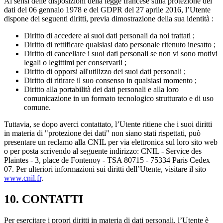
Ai sensi delle disposizioni della legge francese sulla protezione dei
dati del 06 gennaio 1978 e del GDPR del 27 aprile 2016, l’Utente
dispone dei seguenti diritti, previa dimostrazione della sua identità :
Diritto di accedere ai suoi dati personali da noi trattati ;
Diritto di rettificare qualsiasi dato personale ritenuto inesatto ;
Diritto di cancellare i suoi dati personali se non vi sono motivi
legali o legittimi per conservarli ;
Diritto di opporsi all'utilizzo dei suoi dati personali ;
Diritto di ritirare il suo consenso in qualsiasi momento ;
Diritto alla portabilità dei dati personali e alla loro
comunicazione in un formato tecnologico strutturato e di uso
comune.
Tuttavia, se dopo averci contattato, l’Utente ritiene che i suoi diritti
in materia di "protezione dei dati" non siano stati rispettati, può
presentare un reclamo alla CNIL per via elettronica sul loro sito web
o per posta scrivendo al seguente indirizzo: CNIL - Service des
Plaintes - 3, place de Fontenoy - TSA 80715 - 75334 Paris Cedex
07. Per ulteriori informazioni sui diritti dell’Utente, visitare il sito
www.cnil.fr
.
10. CONTATTI
Per esercitare i propri diritti in materia di dati personali, l’Utente è