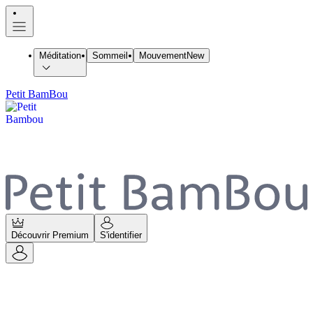
Méditation
Sommeil
Mouvement
New
Petit BamBou
Découvrir Premium
S'identifier