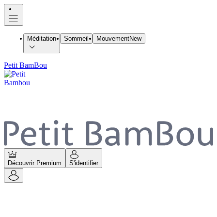
Méditation
Sommeil
Mouvement
New
Petit BamBou
Découvrir Premium
S'identifier