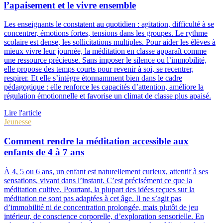
l’apaisement et le vivre ensemble
Les enseignants le constatent au quotidien : agitation, difficulté à se
concentrer, émotions fortes, tensions dans les groupes. Le rythme
scolaire est dense, les sollicitations multiples. Pour aider les élèves à
mieux vivre leur journée, la méditation en classe apparaît comme
une ressource précieuse. Sans imposer le silence ou l’immobilité,
elle propose des temps courts pour revenir à soi, se recentrer,
respirer. Et elle s’intègre étonnamment bien dans le cadre
pédagogique : elle renforce les capacités d’attention, améliore la
régulation émotionnelle et favorise un climat de classe plus apaisé.
Lire l'article
Jeunesse
Comment rendre la méditation accessible aux
enfants de 4 à 7 ans
À 4, 5 ou 6 ans, un enfant est naturellement curieux, attentif à ses
sensations, vivant dans l’instant. C’est précisément ce que la
méditation cultive. Pourtant, la plupart des idées reçues sur la
méditation ne sont pas adaptées à cet âge. Il ne s’agit pas
d’immobilité ni de concentration prolongée, mais plutôt de jeu
intérieur, de conscience corporelle, d’exploration sensorielle. En