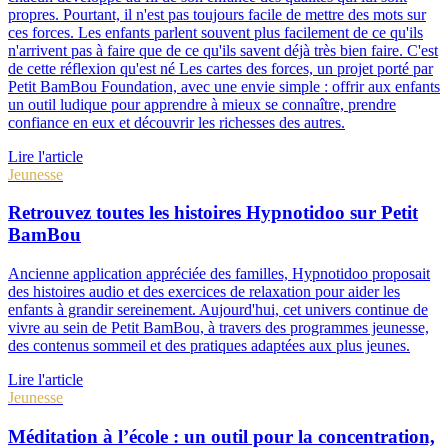
propres. Pourtant, il n'est pas toujours facile de mettre des mots sur
ces forces. Les enfants parlent souvent plus facilement de ce qu'ils
n'arrivent pas à faire que de ce qu'ils savent déjà très bien faire. C'est
de cette réflexion qu'est né Les cartes des forces, un projet porté par
Petit BamBou Foundation, avec une envie simple : offrir aux enfants
un outil ludique pour apprendre à mieux se connaître, prendre
confiance en eux et découvrir les richesses des autres.
Lire l'article
Jeunesse
Retrouvez toutes les histoires Hypnotidoo sur Petit
BamBou
Ancienne application appréciée des familles, Hypnotidoo proposait
des histoires audio et des exercices de relaxation pour aider les
enfants à grandir sereinement. Aujourd'hui, cet univers continue de
vivre au sein de Petit BamBou, à travers des programmes jeunesse,
des contenus sommeil et des pratiques adaptées aux plus jeunes.
Lire l'article
Jeunesse
Méditation à l’école : un outil pour la concentration,