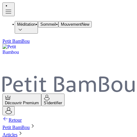
Méditation
Sommeil
Mouvement
New
Petit BamBou
Découvrir Premium
S'identifier
Retour
Petit BamBou
Articles