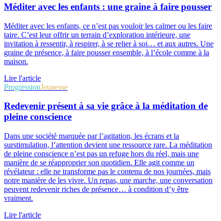
Méditer avec les enfants : une graine à faire pousser
Méditer avec les enfants, ce n’est pas vouloir les calmer ou les faire
taire. C’est leur offrir un terrain d’exploration intérieure, une
invitation à ressentir, à respirer, à se relier à soi… et aux autres. Une
graine de présence, à faire pousser ensemble, à l’école comme à la
maison.
Lire l'article
Progression
Jeunesse
Redevenir présent à sa vie grâce à la méditation de
pleine conscience
Dans une société marquée par l’agitation, les écrans et la
surstimulation, l’attention devient une ressource rare. La méditation
de pleine conscience n’est pas un refuge hors du réel, mais une
manière de se réapproprier son quotidien. Elle agit comme un
révélateur : elle ne transforme pas le contenu de nos journées, mais
notre manière de les vivre. Un repas, une marche, une conversation
peuvent redevenir riches de présence… à condition d’y être
vraiment.
Lire l'article