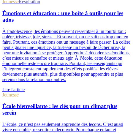
Jeunesse
Respiration
Émotions et éducation : une boîte à outils pour les
ados
À l’adolescence, les émotions peuvent ressembler à un tourbillon :
colère, tristesse, joie, stress... Et souvent, on ne sait pas trop quoi en
faire. Pourtant, ces émotions ont un message à faire passer. La colère
peut signaler une injustice, la tristesse un besoin de lâcher prise, la
peur une invitation à se protéger. Apprendre à décoder ses émotions,
c’est mieux se connaître et mieux agir. À l’école, cette éducation
émotionnelle reste encore trop rare. Pourtant, les enseignants qui
l’intègrent constatent rapidement des effets positifs : les élèves
deviennent plus attentifs, plus disponibles pour apprendre et plus
sereins dans la relation aux autres.
Lire l'article
Jeunesse
École bienveillante : les clés pour un climat plus
serein
L’école, ce n’est pas seulement apprendre des leçons. C’est aussi
vivre ensemble, ressentir, se découvrir. Pour chaque enfant et