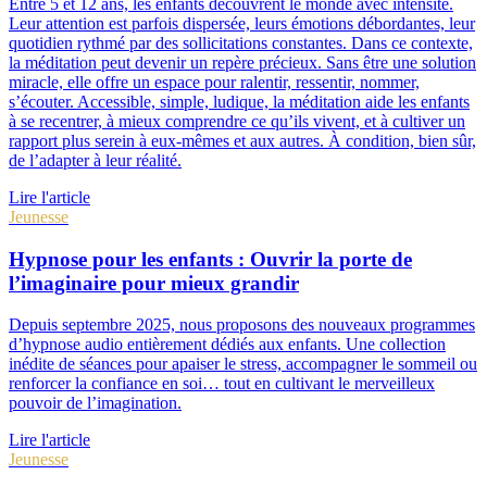
Entre 5 et 12 ans, les enfants découvrent le monde avec intensité.
Leur attention est parfois dispersée, leurs émotions débordantes, leur
quotidien rythmé par des sollicitations constantes. Dans ce contexte,
la méditation peut devenir un repère précieux. Sans être une solution
miracle, elle offre un espace pour ralentir, ressentir, nommer,
s’écouter. Accessible, simple, ludique, la méditation aide les enfants
à se recentrer, à mieux comprendre ce qu’ils vivent, et à cultiver un
rapport plus serein à eux-mêmes et aux autres. À condition, bien sûr,
de l’adapter à leur réalité.
Lire l'article
Jeunesse
Hypnose pour les enfants : Ouvrir la porte de
l’imaginaire pour mieux grandir
Depuis septembre 2025, nous proposons des nouveaux programmes
d’hypnose audio entièrement dédiés aux enfants. Une collection
inédite de séances pour apaiser le stress, accompagner le sommeil ou
renforcer la confiance en soi… tout en cultivant le merveilleux
pouvoir de l’imagination.
Lire l'article
Jeunesse