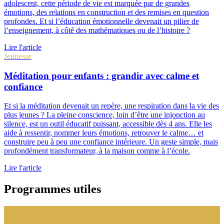
adolescent, cette période de vie est marquée par de grandes
émotions, des relations en construction et des remises en question
profondes. Et si l’éducation émotionnelle devenait un pilier de
l’enseignement, à côté des mathématiques ou de l’histoire ?
Lire l'article
Jeunesse
Méditation pour enfants : grandir avec calme et
confiance
Et si la méditation devenait un repère, une respiration dans la vie des
plus jeunes ? La pleine conscience, loin d’être une injonction au
silence, est un outil éducatif puissant, accessible dès 4 ans. Elle les
aide à ressentir, nommer leurs émotions, retrouver le calme… et
construire peu à peu une confiance intérieure. Un geste simple, mais
profondément transformateur, à la maison comme à l’école.
Lire l'article
Programmes utiles