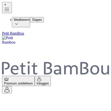
Mediteren
Slapen
Petit BamBou
Premium ontdekken
Inloggen