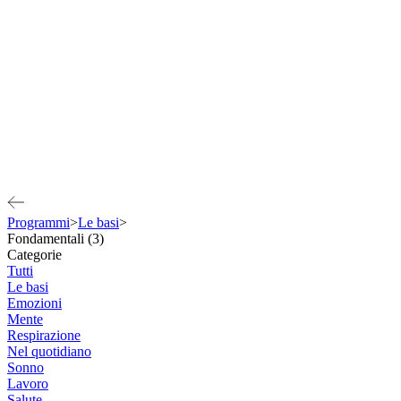
Programmi
>
Le basi
>
Fondamentali (3)
Categorie
Tutti
Le basi
Emozioni
Mente
Respirazione
Nel quotidiano
Sonno
Lavoro
Salute