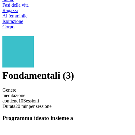
Fasi della vita
Ragazzi
Al femminile
Ispirazione
Corpo
Fondamentali (3)
Genere
meditazione
contiene
10
Sessioni
Durata
20 min
per sessione
Programma ideato insieme a