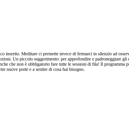
tico inserito. Meditare ci permette invece di fermarci in silenzio ad osse
ozioni. Un piccolo suggerimento: per approfondire e padroneggiare gli ese
 anche che non è obbligatorio fare tutte le sessioni di fila! Il programm
rire nuove porte e a sentire di cosa hai bisogno.