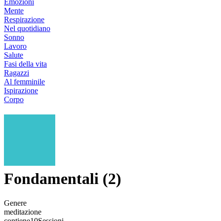
Emozioni
Mente
Respirazione
Nel quotidiano
Sonno
Lavoro
Salute
Fasi della vita
Ragazzi
Al femminile
Ispirazione
Corpo
Fondamentali (2)
Genere
meditazione
contiene
10
Sessioni