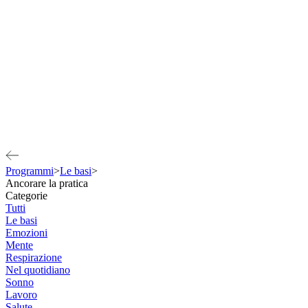
Programmi
>
Le basi
>
Ancorare la pratica
Categorie
Tutti
Le basi
Emozioni
Mente
Respirazione
Nel quotidiano
Sonno
Lavoro
Salute