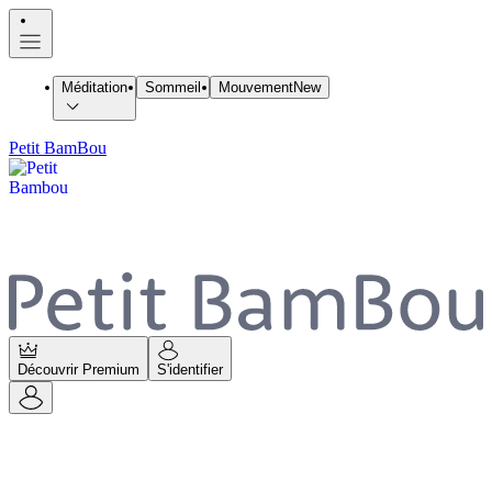
Méditation
Sommeil
Mouvement
New
Petit BamBou
Découvrir Premium
S'identifier