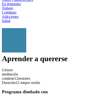
En femenino
Trabajo
Cotidiano
Adicciones
Salud
Aprender a quererse
Género
meditación
contiene
12
sesiones
Duración
12 mn
por sesión
Programa diseñado con