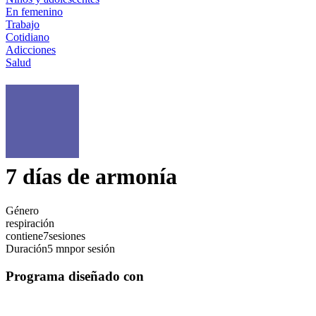
En femenino
Trabajo
Cotidiano
Adicciones
Salud
7 días de armonía
Género
respiración
contiene
7
sesiones
Duración
5 mn
por sesión
Programa diseñado con