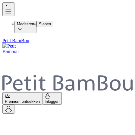
Mediteren
Slapen
Petit BamBou
Premium ontdekken
Inloggen